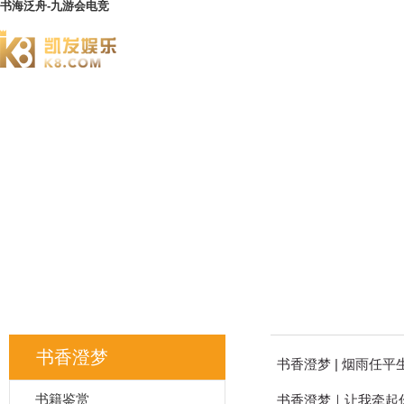
书海泛舟-九游会电竞
澄园书院
书香澄梦
书香澄梦 | 烟雨任
书籍鉴赏
书香澄梦｜让我牵起