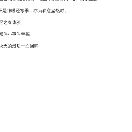
| 正是咋暖还寒季，亦为春意盎然时。
澄之春体验
那件小事叫幸福
秋天的最后一次回眸