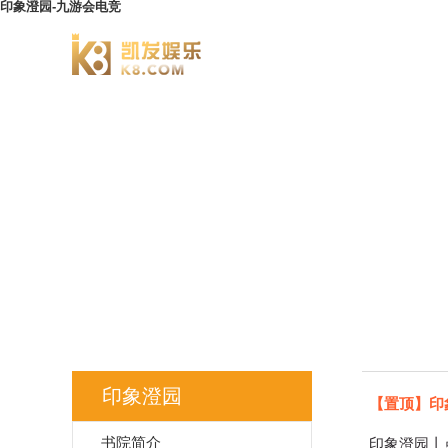
印象澄园-九游会电竞
澄园书院
印象澄园
【置顶】印
书院简介
印象澄园丨