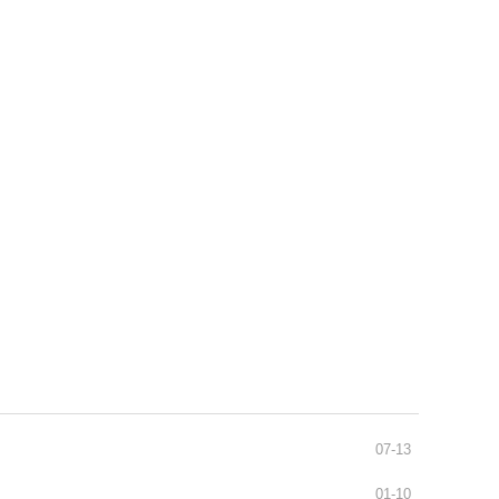
通识之窗
学生天地
办事指南
07-13
01-10