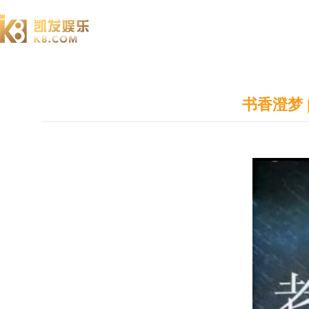
澄园书院
书香澄梦