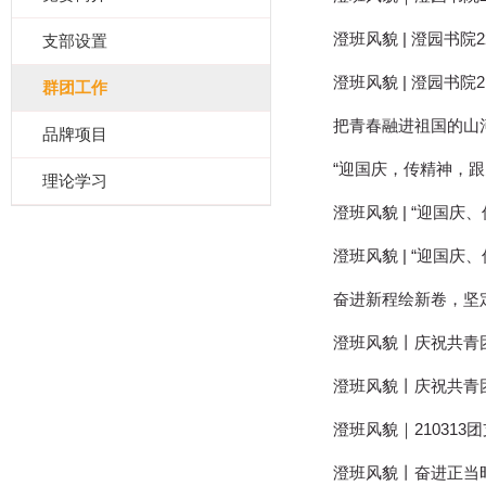
澄班风貌 | 澄园书院
支部设置
澄班风貌 | 澄园书院
群团工作
把青春融进祖国的山河
品牌项目
“迎国庆，传精神，跟
理论学习
澄班风貌 | “迎国庆
澄班风貌 | “迎国庆
奋进新程绘新卷，坚
澄班风貌丨庆祝共青团
澄班风貌丨庆祝共青团
澄班风貌｜21031
澄班风貌丨奋进正当时