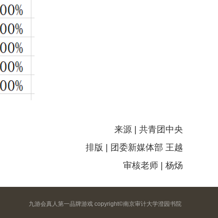
来源 | 共青团中央
排版 | 团委新媒体部 王越
审核老师 | 杨炀
九游会真人第一品牌游戏 copyright©南京审计大学澄园书院