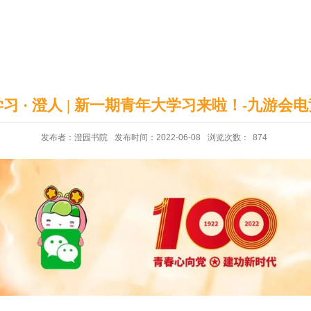
印象澄园
党建工作
学习 · 澄人 | 新一期青年大学习来啦！-九游会电
发布者：澄园书院
发布时间：2022-06-08
浏览次数：
874