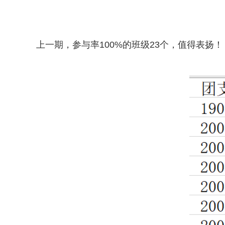
上一期，参与率100%的班级23个，值得表扬！