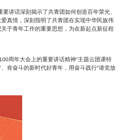
记重要讲话深刻揭示了共青团如何创造百年荣光、
大爱真情，深刻指明了共青团在实现中华民族伟
记关于青年工作的重要思想，为在新起点新征程
00周年大会上的重要讲话精神”主题云团课特
、肯奋斗的新时代好青年，用奋斗践行“请党放