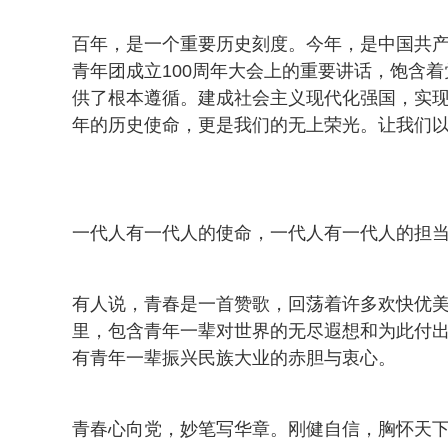
百年，是一个重要历史刻度。今年，是中国共产
青年团成立100周年大会上的重要讲话，饱含
供了根本遵循。建成社会主义现代化强国，实
年的历史使命，更是我们的无上荣光。让我们
一代人有一代人的使命，一代人有一代人的担
有人说，青春是一首赞歌，回荡着许多欢快优
里，包含青年一辈对世界的无尽遐想和为此付
有青年一辈振兴民族大业的赤胆与衷心。
青春心向党，妙笔写华章。刚健自信，胸怀天