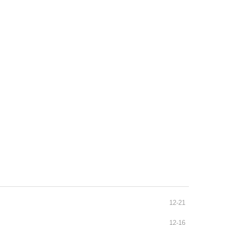
通识之窗
学生天地
办事指南
12-21
12-16