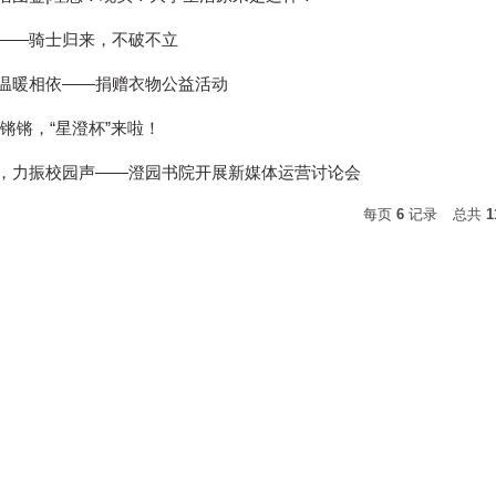
——骑士归来，不破不立
温暖相依——捐赠衣物公益活动
锵锵锵，“星澄杯”来啦！
，力振校园声——澄园书院开展新媒体运营讨论会
每页
6
记录
总共
1