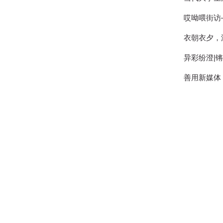
哎呦喂街访
衣朝衣夕，
异彩纷澄|
善用新媒体