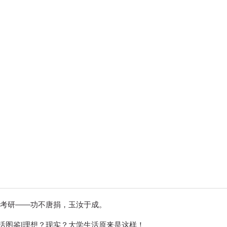
印象澄园
党建工作
|考研——功不唐捐，玉汝于成。
活图鉴|理想？现实？大学生活原来是这样！