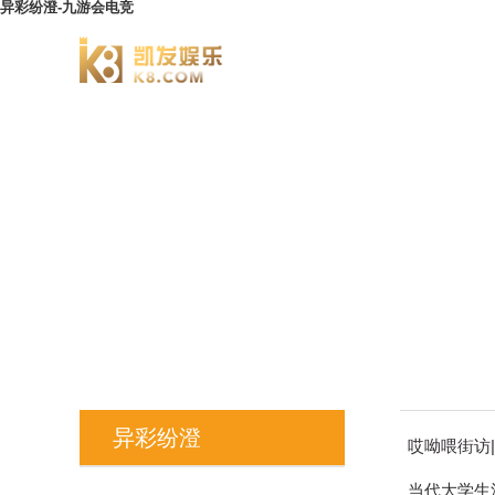
异彩纷澄-九游会电竞
澄园书院
异彩纷澄
哎呦喂街访
当代大学生