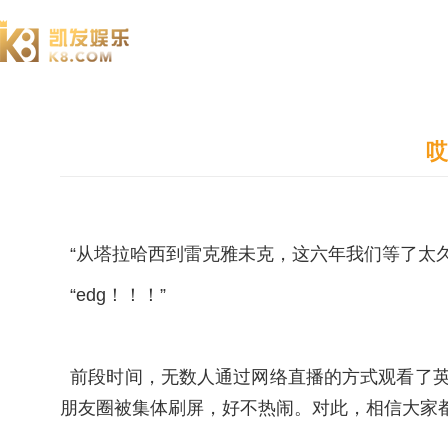
澄园书院
哎
“从塔拉哈西到雷克雅未克，这六年我们等了太久
“edg！！！”
前段时间，无数人通过网络直播的方式观看了英
朋友圈被集体刷屏，好不热闹。对此，相信大家