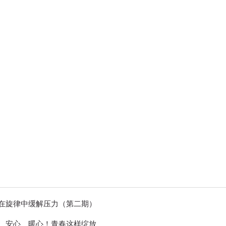
印象澄园
党建工作
在旋律中缓解压力（第二期）
、安心、暖心！青春这样绽放