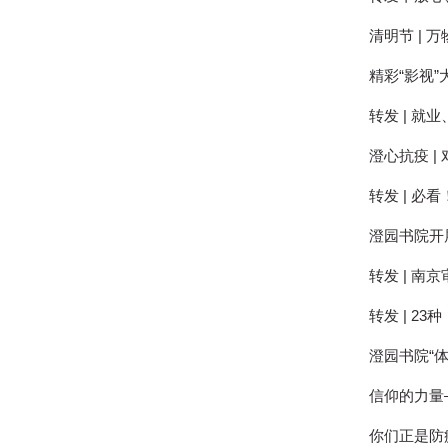
清明节 | 
精彩“影视”
转发 | 就
澄心抗疫 |
转发 | 必
澄园书院开
转发 | 
转发 | 2
澄园书院“
信仰的力量
你们正是防