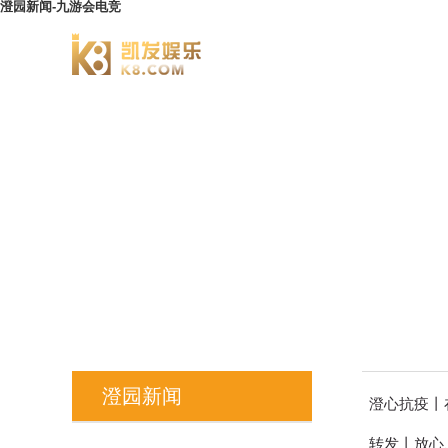
澄园新闻-九游会电竞
澄园书院
澄园新闻
澄心抗疫丨
转发丨放心