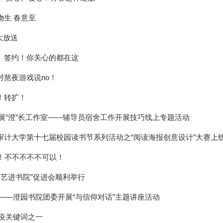
万物生 春意至
大放送
业、签约！你关心的都在这
 对熬夜游戏说no！
看！转扩！
展“澄”长工作室——辅导员宿舍工作开展技巧线上专题活动
南京审计大学第十七届校园读书节系列活动之“阅读海报创意设计”大赛上
3种！不不不不不可以！
体艺进书院”促进会顺利举行
——澄园书院团委开展“与信仰对话”主题讲座活动
疫关键词之一