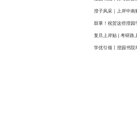
澄子风采｜上岸中南
鼓掌！祝贺这些澄园学
复旦上岸贴 | 考研
学优引领丨澄园书院