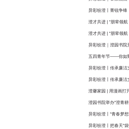
异彩纷澄丨菁锐争锋
澄才共进 | “朋辈
澄才共进 | “朋辈
异彩纷澄｜澄园书院
五四青年节——你如
异彩纷澄丨传承廉洁
异彩纷澄丨传承廉洁
澄馨家园 | 用漫画打开
澄园书院举办“澄青
异彩纷澄丨“青春梦想
异彩纷澄丨把春天“袋