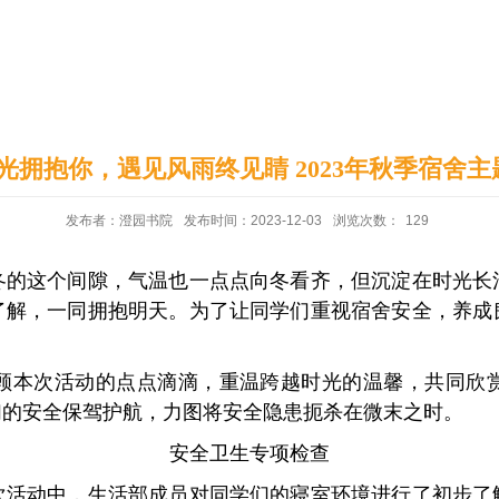
印象澄园
党建工作
时光拥抱你，遇见风雨终见睛 2023年秋季宿舍
发布者：澄园书院
发布时间：2023-12-03
浏览次数：
129
冬的这个间隙，气温也一点点向冬看齐，但沉淀在时光长
了解，一同拥抱明天。为了让同学们重视宿舍安全，养成
顾本次活动的点点滴滴，重温跨越时光的温馨，共同欣
们的安全保驾护航，力图将安全隐患扼杀在微末之时。
安全卫生专项检查
次活动中，生活部成员对同学们的寝室环境进行了初步了