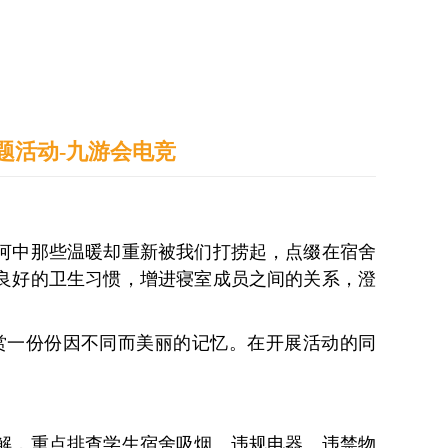
通识之窗
学生天地
办事指南
主题活动-九游会电竞
河中那些温暖却重新被我们打捞起，点缀在宿舍
良好的卫生习惯，增进寝室成员之间的关系，澄
赏一份份因不同而美丽的记忆。在开展活动的同
解，重点排查学生宿舍吸烟、违规电器、违禁物