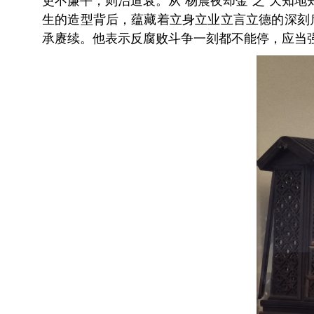
吏不廉平，则治道衰。从“杨震夜却金”之“天知地
生的造型背后，蕴藏着立身立业立言立德的深刻
承赓续。他表示反腐败斗争一刻都不能停，应当