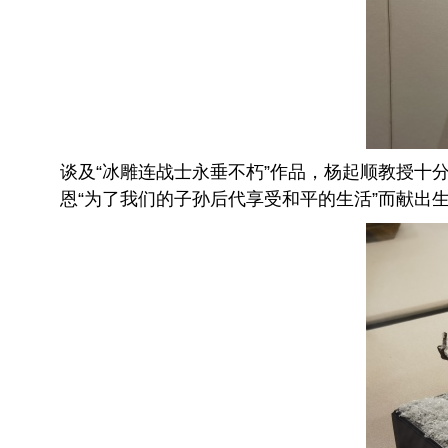
谈及“冰雕连战士永垂不朽”作品，杨起顺教授
恩“为了我们的子孙后代享受和平的生活”而献出