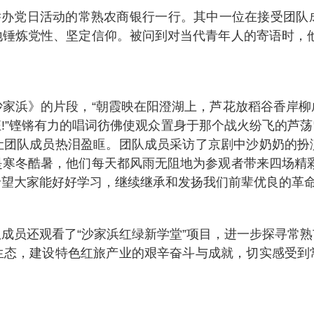
在举办党日活动的常熟农商银行一行。其中一位在接受团队
地锤炼党性、坚定信仰。被问到对当代青年人的寄语时，他
沙家浜》的片段，“朝霞映在阳澄湖上，芦花放稻谷香岸柳
!”铿锵有力的唱词彷佛使观众置身于那个战火纷飞的芦
让团队成员热泪盈眶。团队成员采访了京剧中沙奶奶的扮
是寒冬酷暑，他们每天都风雨无阻地为参观者带来四场精彩
望大家能好好学习，继续继承和发扬我们前辈优良的革命
成员还观看了“沙家浜红绿新学堂”项目，进一步探寻常
生态，建设特色红旅产业的艰辛奋斗与成就，切实感受到