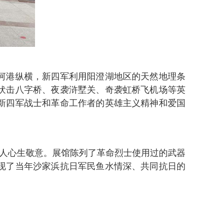
河港纵横，新四军利用阳澄湖地区的天然地理条
伏击八字桥、夜袭浒墅关、奇袭虹桥飞机场等英
新四军战士和革命工作者的英雄主义精神和爱国
让人心生敬意。展馆陈列了革命烈士使用过的武器
现了当年沙家浜抗日军民鱼水情深、共同抗日的