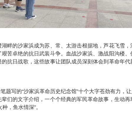
澄湖畔的沙家浜成为苏、常、太游击根据地，芦花飞雪，
了艰苦卓绝的抗日武装斗争。血战沙家浜、激战阳沟楼、
畏的抗日战歌，这些故事让团队成员深刻体会到革命年代
笔题写的“沙家浜革命历史纪念馆”十个大字苍劲有力，
先辈们的文字介绍，一个个经典的军民革命故事，生动再
火种，鱼水情深”。