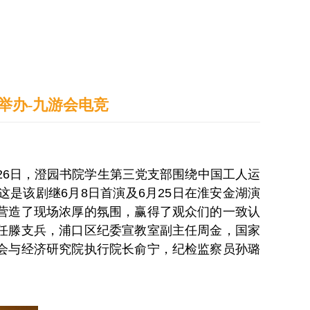
通识之窗
学生天地
办事指南
举办-九游会电竞
26日，澄园书院学生第三党支部围绕中国工人运
是该剧继6月8日首演及6月25日在淮安金湖演
营造了现场浓厚的氛围，赢得了观众们的一致认
任滕支兵，浦口区纪委宣教室副主任周金，国家
会与经济研究院执行院长俞宁，纪检监察员孙璐