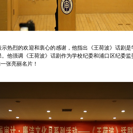
示热烈的欢迎和衷心的感谢，他指出《王荷波》话剧是学
果。他强调《王荷波》话剧作为学校纪委和浦口区纪委监
的一张亮丽名片！