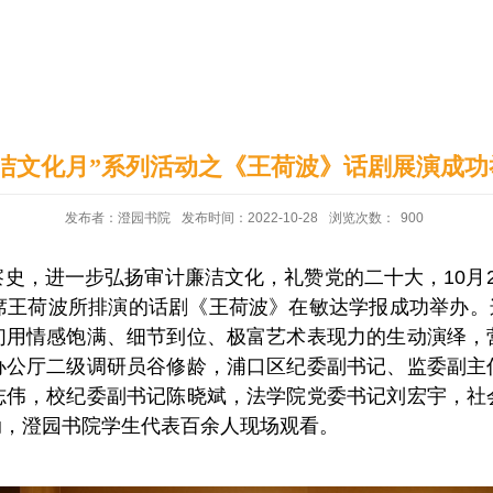
印象澄园
党建工作
廉洁文化月”系列活动之《王荷波》话剧展演成功
发布者：澄园书院
发布时间：2022-10-28
浏览次数：
900
史，进一步弘扬审计廉洁文化，礼赞党的二十大，10月
王荷波所排演的话剧《王荷波》在敏达学报成功举办。这
们用情感饱满、细节到位、极富艺术表现力的生动演绎，
办公厅二级调研员谷修龄，浦口区纪委副书记、监委副主
志伟，校纪委副书记陈晓斌，法学院党委书记刘宏宇，社
动，澄园书院学生代表百余人现场观看。