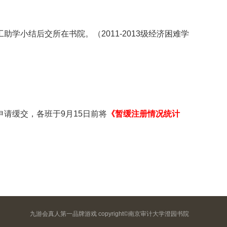
工助学小结后交所在书院。（
2011-2013
级经济困难学
申请缓交，各班于
9
月
15
日前将
《暂缓注册情况统计
九游会真人第一品牌游戏 copyright©南京审计大学澄园书院