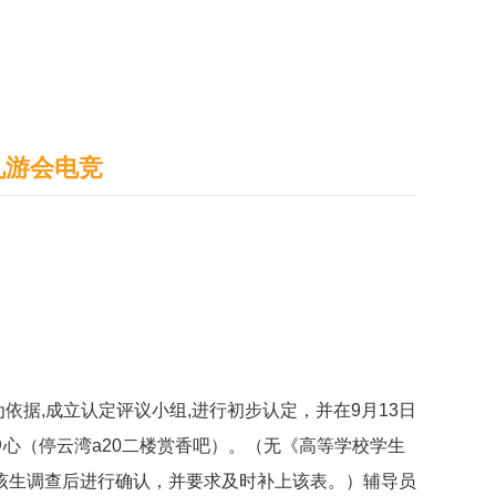
通识之窗
学生天地
办事指南
九游会电竞
为依据
,
成立认定评议小组
,
进行初步认定，并在
9
月
13
日
中心（停云湾
a20
二楼赏香吧）。（无《高等学校学生
该生调查后进行确认，并要求及时补上该表。）辅导员