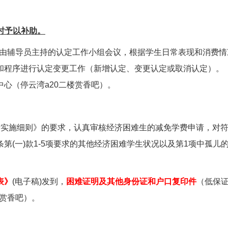
时予以补助。
由辅导员主持的认定工作小组会议，根据学生日常表现和消费情
和程序进行认定变更工作（新增认定、变更认定或取消认定）。
中心（停云湾
a20
二楼赏香吧）。
费实施细则》的要求，认真审核经济困难生的减免学费申请，对
条第
(
一
)
款
1-5
项要求的其他经济困难学生状况以及第
1
项中孤儿
表》
(
电子稿
)
发到
，
困难证明及其他身份证和户口复印件
（低保
赏香吧）。