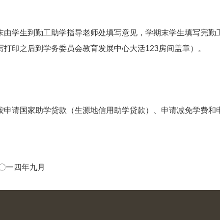
末由学生到勤工助学指导老师处填写意见，学期末学生填写完勤
写打印之后到学务委员会教育发展中心大活
123
房间盖章）。
按申请国家助学贷款（生源地信用助学贷款）、申请减免学费和
〇一四年九月