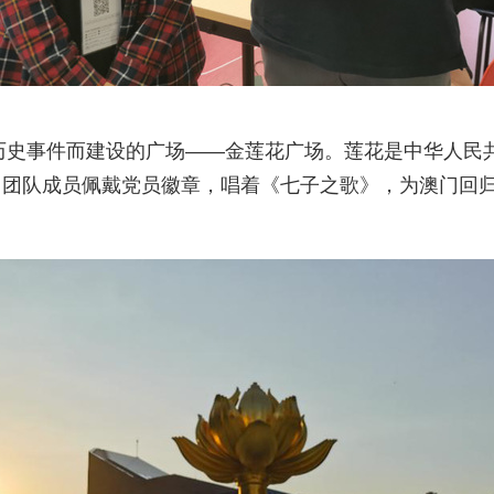
一历史事件而建设的广场——金莲花广场。莲花是中华人民
，团队成员佩戴党员徽章，唱着《七子之歌》，为澳门回