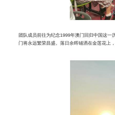
团队成员前往为纪念1999年澳门回归中国这
门将永远繁荣昌盛。落日余晖铺洒在金莲花上