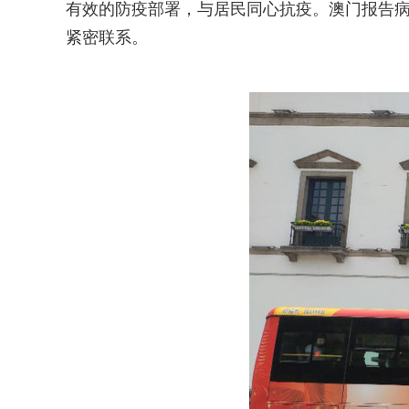
有效的防疫部署，与居民同心抗疫。澳门报告
紧密联系。