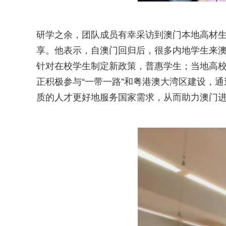
研学之余，团队成员有幸采访到澳门本地高材
享。他表示，自澳门回归后，很多内地学生来
针对在校学生制定新政策，普惠学生；当地高
正积极参与“一带一路”和粤港澳大湾区建设，
质的人才更好地服务国家需求，从而助力澳门