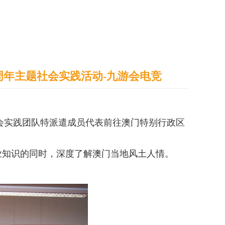
通识之窗
学生天地
办事指南
0周年主题社会实践活动-九游会电竞
会实践团队特派遣成员代表前往澳门特别行政区
业知识的同时，深度了解澳门当地风土人情。