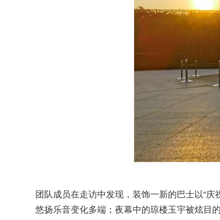
团队成员在走访中发现，装饰一新的巴士以“庆
悠扬乐音变化多端；夜幕中的琼楼玉宇被炫目