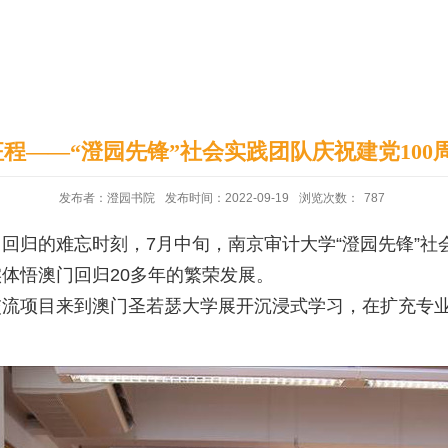
印象澄园
党建工作
征程——“澄园先锋”社会实践团队庆祝建党10
发布者：澄园书院
发布时间：2022-09-19
浏览次数：
787
回归的难忘时刻，7月中旬，南京审计大学“澄园先锋”社
体悟澳门回归20多年的繁荣发展。
交流项目来到澳门圣若瑟大学展开沉浸式学习，在扩充专