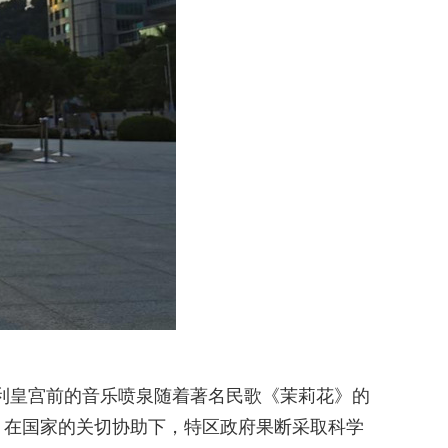
永利皇宫前的音乐喷泉随着著名民歌《茉莉花》的
，在国家的关切协助下，特区政府果断采取科学