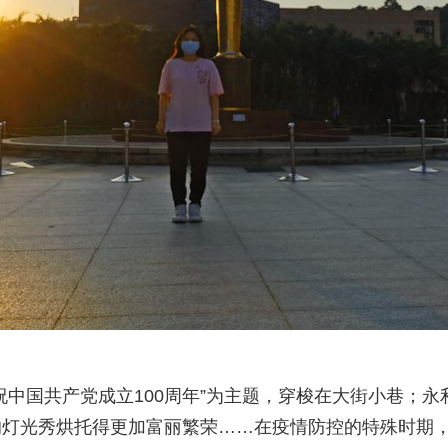
祝中国共产党成立100周年”为主题，穿梭在大街小巷；
的灯光秀烘托得更加富丽繁荣……在疫情防控的特殊时期