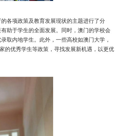
育的各项政策及教育发展现状的主题进行了分
显有助于学生的全面发展。同时，澳门的学校会
优录取内地学生。此外，一些高校如澳门大学，
国家的优秀学生等政策，寻找发展新机遇，以更优