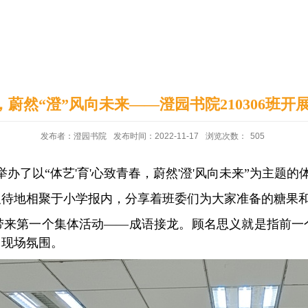
印象澄园
党建工作
蔚然“澄”风向未来——澄园书院210306班开
发布者：澄园书院
发布时间：2022-11-17
浏览次数：
505
报举办了以“体艺'育'心致青春，蔚然'澄'风向未来”为主题
及待地相聚于小学报内，分享着班委们为大家准备的糖果
带来第一个集体活动——成语接龙。顾名思义就是指前一
了现场氛围。