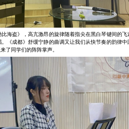
勒比海盗》，高亢激昂的旋律随着指尖在黑白琴键间的飞
唱。《成都》舒缓宁静的曲调又让我们从快节奏的韵律中
赢来了同学们的阵阵掌声。