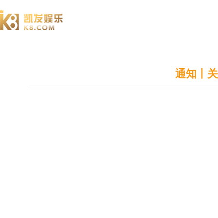
澄园书院
通知丨关