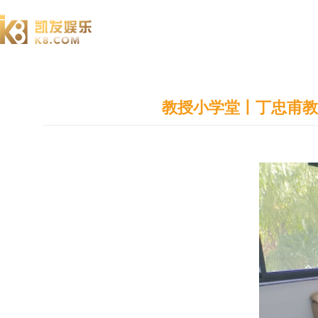
澄园书院
教授小学堂丨丁忠甫教