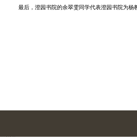
最后，澄园书院的余翠雯同学代表澄园书院为杨