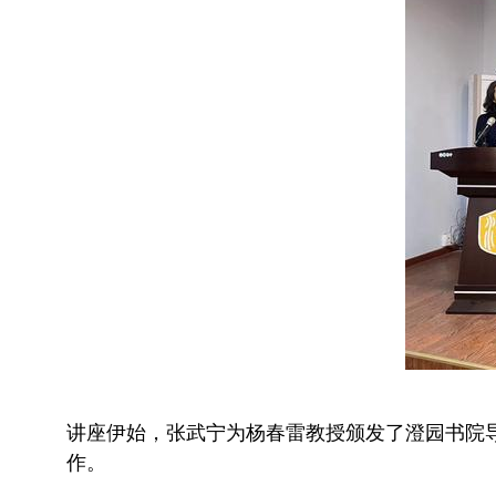
讲座伊始，张武宁为杨春雷教授颁发了澄园书院
作。