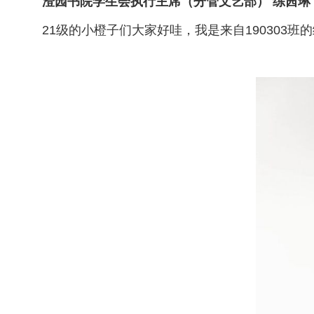
澄园书院学生会执行主席（分管文艺部） 练茜琳
21级的小橙子们大家好哇，我是来自19030