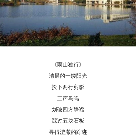
《雨山独行》
清晨的一缕阳光
投下两行剪影
三声鸟鸣
划破四方静谧
踩过五块石板
寻得澄澈的踪迹