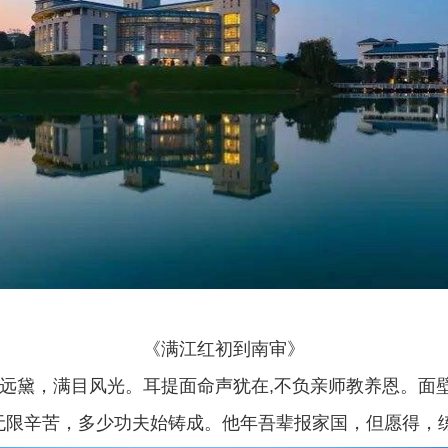
《满江红初到南审》
黛，满目风光。耳提面命声犹在,不负亲师教养恩。面壁
 无限辛苦，多少功夫始铸成。他年吾辈报家国，但愿得，