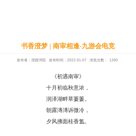
印象澄园
党建工作
书香澄梦 | 南审相逢-九游会电竞
发布者：澄园书院
发布时间：2022-01-07
浏览次数：
1260
《初遇南审》
十月初临秋意浓，
润泽湖畔草萋萋。
朝露漙漙诉微冷，
夕风拂面桂香氲。