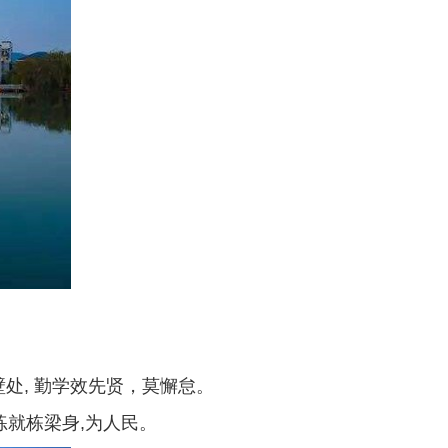
处, 勤学效先贤，莫懈怠。
练就栋梁身,为人民。