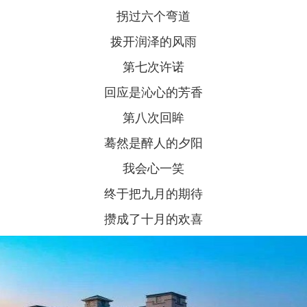
拐过六个弯道
拨开润泽的风雨
第七次许诺
回应是沁心的芳香
第八次回眸
蓦然是醉人的夕阳
我会心一笑
终于把九月的期待
攒成了十月的欢喜