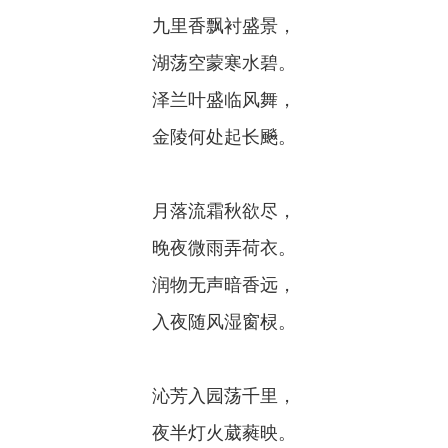
九里香飘衬盛景，
湖荡空蒙寒水碧。
泽兰叶盛临风舞，
金陵何处起长飈。
月落流霜秋欲尽，
晚夜微雨弄荷衣。
润物无声暗香远，
入夜随风湿窗棂。
沁芳入园荡千里，
夜半灯火葳蕤映。