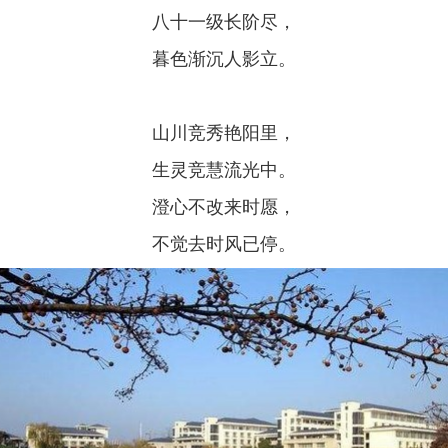
八十一级长阶尽，
暮色渐沉人影立。
山川竞秀艳阳里，
生灵竞慧流光中。
澄心不改来时愿，
不觉去时风已停。