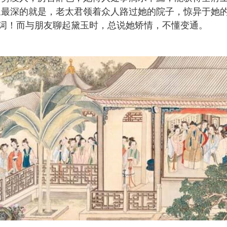
象最深的就是，老太君领着众人路过她的院子，惊异于她
判词！而与朋友聊起黛玉时，总说她矫情，不懂变通。