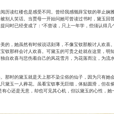
生阅历读红楼也是感受不同。曾经我感慨薛宝钗的举止娴
被别人笑话。当贾母一开始问她可曾读过书时，黛玉回答
提问时已经变成了：“不曾读，只上一年学，些须认得几
十美的，她虽然有时候说话刻薄，不像宝钗那般讨人欢喜
像宝钗那样会讨人欢喜。可黛玉的可贵之处就在这里，明
，独自欢喜与悲伤着自己的风花雪月，为花落而泣，为流
美。那时的黛玉就是天上那不染尘俗的仙子，因为只有她
只黛玉一人葬花。虽看宝钗事无巨细，体贴圆滑，但在偷
是有心还是无意，却也可见其心机，但以黛玉的心性，她