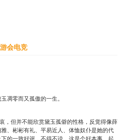
通识之窗
学生天地
办事指南
九游会电竞
黛玉凋零而又孤傲的一生。
悲哀，但并不能欣赏黛玉孤僻的性格，反觉得像薛
娴雅、彬彬有礼、平易近人、体恤奴仆是她的代
上下的一致好评，不得不说，这是个好本事。起