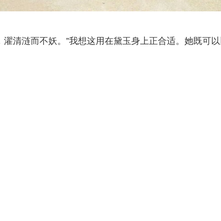
，濯清涟而不妖。”我想这用在黛玉身上正合适。她既可