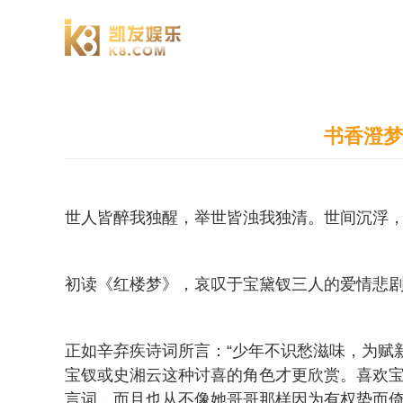
澄园书院
书香澄梦
世人皆醉我独醒，举世皆浊我独清。世间沉浮
初读《红楼梦》，哀叹于宝黛钗三人的爱情悲
正如辛弃疾诗词所言：“少年不识愁滋味，为赋
宝钗或史湘云这种讨喜的角色才更欣赏。喜欢
言词，而且也从不像她哥哥那样因为有权势而