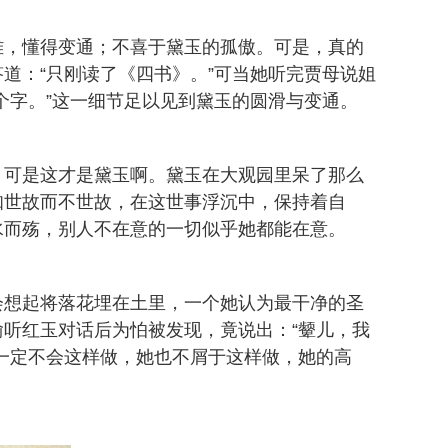
雅，懂得变通；不喜于黛玉的孤傲。可是，真的
道：“只刚读了《四书》。”可当她听完贾母说姐
个字。”这一细节足以见到黛玉的圆滑与变通。
。可是这才是黛玉啊。黛玉在大观园里呆了那么
知世故而不世故，在这世事浮沉中，保持着自
水而殇，别人不在意的一切似乎她都能在意。
会想起将落花埋在土里，一个她认为最干净的圣
听红玉对话后为怕被发现，竟说出：“颦儿，我
一定不会这样做，她也不屑于这样做，她的高