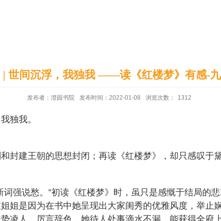
印象澄园
党建工作
 | 世间沉浮，我独我 ——读《红楼梦》有感-
发布者：澄园书院
发布时间：2022-01-08
浏览次数：
1312
，我独我。
剧和封建王朝的思想封闭；再读《红楼梦》，却只感叹于
新词强说愁。”初读《红楼梦》时，虽只是感慨于结局的
宝姐姐是因为在书中她呈现出大家闺秀的优雅风度，举止
倚势凌人，厉言辞色，她待人处事滴水不漏，能获得全府