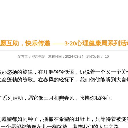
印象澄园
党建工作
愿互助，快乐传递 ——3·20心理健康周系列活
发布者：澄园书院
发布时间：2024-03-24
浏览次数：
10
然那悠扬的旋律，在耳畔轻轻低语，诉说着一个又一个关
生命蓬勃的赞歌。在春风的轻抚下，我们仿佛能听到大自
备了系列活动，愿它像三月和煦春风，吹拂你我的心。
的愿望都如同种子，播撒在希望的田野上，只等待着被浇
每一个愿望都能像花儿一样绽放，装饰我们的人生之路。