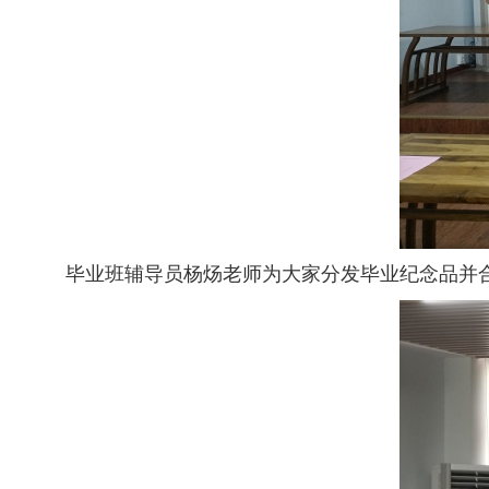
毕业班辅导员杨炀老师为大家分发毕业纪念品并