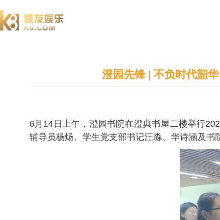
澄园书院
澄园先锋 | 不负时代韶
6月14日上午，澄园书院在澄典书屋二楼举行2
辅导员杨炀、学生党支部书记汪淼、华诗涵及书