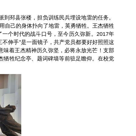
选派到邳县张楼，担负训练民兵埋设地雷的任务。
杰用自己的身体扑向了地雷，英勇牺牲。王杰牺牲
一个时代的战斗口号，至今历久弥新。2017年
三不伸手”是一面镜子，共产党员都要好好照照这
也意味着王杰精神历久弥坚，必将永放光芒！支部
杰牺牲纪念亭、题词碑墙等前驻足瞻仰。在校党