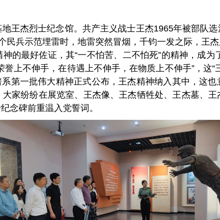
地王杰烈士纪念馆。共产主义战士王杰1965年被部队
二个民兵示范埋雷时，地雷突然冒烟，千钧一发之际，王
神的最好佐证，其“一不怕苦、二不怕死”的精神，成为了
荣誉上不伸手，在待遇上不伸手，在物质上不伸手”，这“
精神谱系第一批伟大精神正式公布，王杰精神纳入其中，这
，大家纷纷在展览室、王杰像、王杰牺牲处、王杰墓、王
士纪念碑前重温入党誓词。