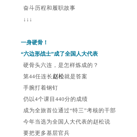
奋斗历程和履职故事
↓↓↓
一身硬骨
！
“六边形战士”成了
全国人大代表
硬骨头六连，是怎样炼成的？
第44任连长
赵松
就是答案
手腕打着钢钉
仍以4个课目440分的成绩
成为全旅首位通过“特三”考核的干部
今年当选为全国人大代表的赵松说
要把更多基层官兵