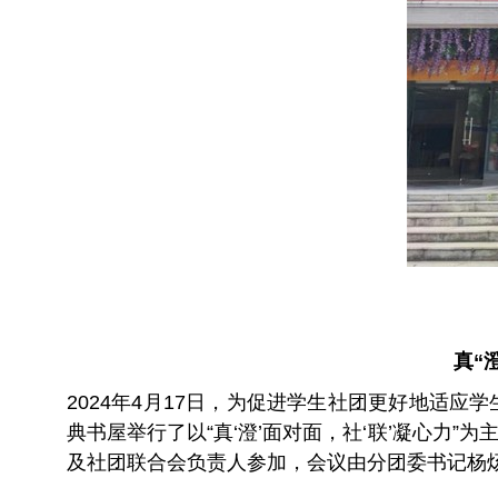
真“
2024年4月17日，为促进学生社团更好地适
典书屋举行了以“真‘澄’面对面，社‘联’凝心
及社团联合会负责人参加，会议由分团委书记杨