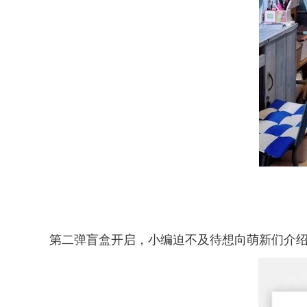
第二弹盲盒开启，小编迫不及待想向萌新们介