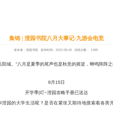
印象澄园
党建工作
集锦 | 澄园书院八月大事记-九游会电竞
发布者：澄园书院
发布时间：2022-09-26
浏览次数：
1399
岳阳城。”八月是夏季的尾声也是秋意的摇篮，蝉鸣阵阵
8月15日
开学季|叮~澄园攻略手册已送达
南审澄园的大学生活呢？是否在紧张又期待地搜索着各类