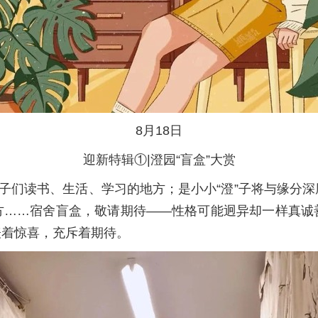
8月18日
迎新特辑①|澄园“盲盒”大赏
”子们读书、生活、学习的地方；是小小“澄”子将与缘分
方……宿舍盲盒，敬请期待——性格可能迥异却一样真诚
表着惊喜，充斥着期待。