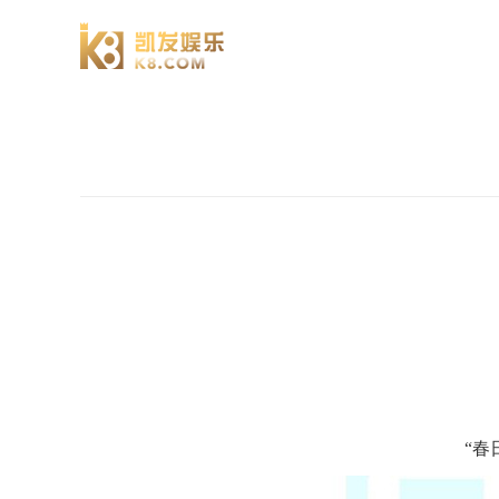
澄园书院
“春