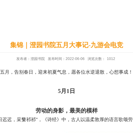
印象澄园
党建工作
集锦｜澄园书院五月大事记-九游会电竞
发布者：澄园书院
发布时间：2022-06-06
浏览次数：
1012
五月，告别春日，迎来初夏气息，愿各位水逆退散，心想事成！
5
月
1日
劳动的身影，最美的模样
日迟迟，采蘩祁祁”，《诗经》中，古人以温柔敦厚的语言歌颂