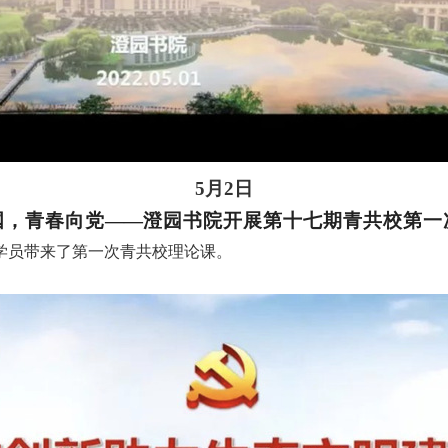
5月2日
国，青春向党
——
澄园书院开展第十七期青共校第一
学员带来了第一次青共校理论课。