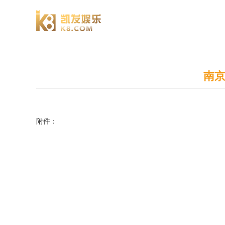
澄园书院
南京
附件：