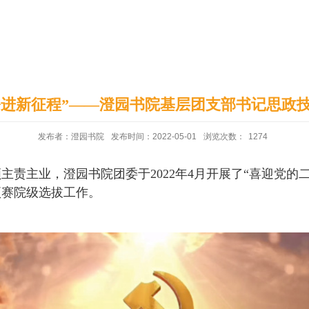
印象澄园
党建工作
奋进新征程”——澄园书院基层团支部书记思政技
发布者：澄园书院
发布时间：2022-05-01
浏览次数：
1274
责主业，澄园书院团委于2022年4月开展了“喜迎党的
项赛院级选拔工作。