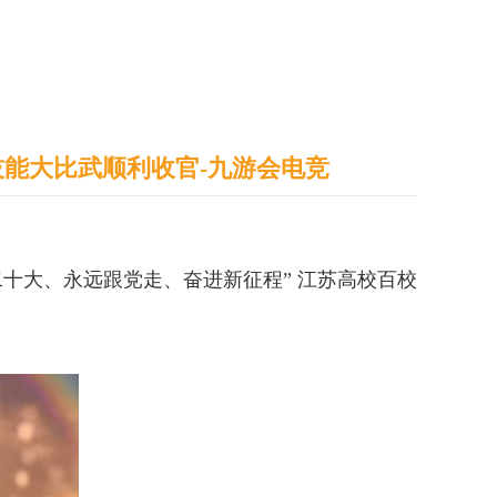
通识之窗
学生天地
办事指南
能大比武顺利收官-九游会电竞
二十大、永远跟党走、奋进新征程” 江苏高校百校