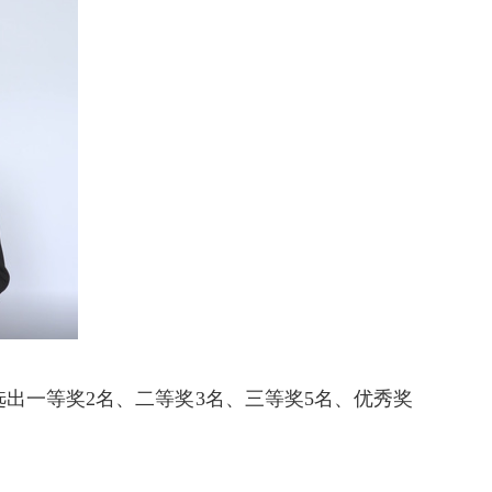
出一等奖2名、二等奖3名、三等奖5名、优秀奖