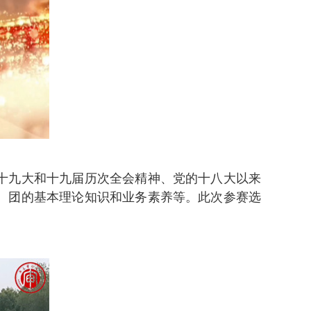
十九大和十九届历次全会精神、党的十八大以来
、团的基本理论知识和业务素养等。此次参赛选