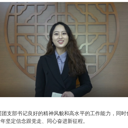
层团支部书记良好的精神风貌和高水平的工作能力，同时
青年坚定信念跟党走、同心奋进新征程。