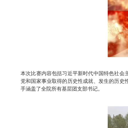
本次比赛内容包括习近平新时代中国特色社会
党和国家事业取得的历史性成就、发生的历史
手涵盖了全院所有基层团支部书记。