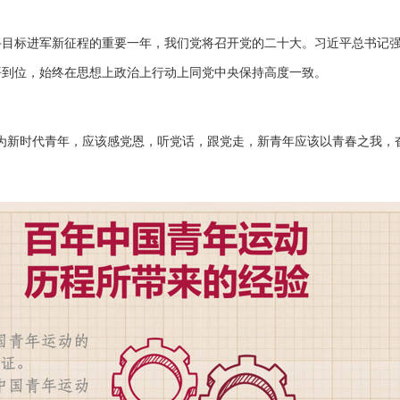
斗目标进军新征程的重要一年，我们党将召开党的二十大。习近平总书记
”领悟到位，始终在思想上政治上行动上同党中央保持高度一致。
：“作为新时代青年，应该感党恩，听党话，跟党走，新青年应该以青春之我