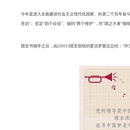
今年是进入全面建设社会主义现代化国家、向第二个百年奋
意识”、坚定“四个自信”、做到“两个维护”，对“国之大者
团支书领学之后，由
210313团支部组织委员罗紫汶总结