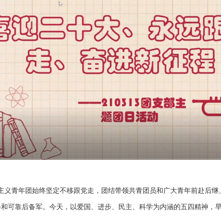
产主义青年团始终坚定不移跟党走，团结带领共青团员和广大青年前赴后
手和可靠后备军。今天，以爱国、进步、民主、科学为内涵的五四精神，