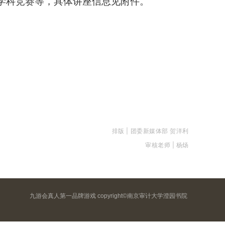
学科竞赛等，具体讲座信息见附件。
排版 | 团委新媒体部 贺洋利
审核老师 | 杨炀
九游会真人第一品牌游戏 copyright©南京审计大学澄园书院