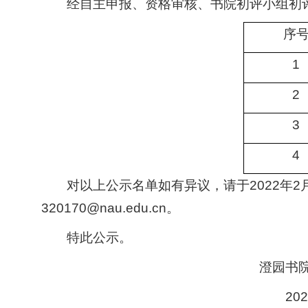
经自主申报、资格审核、书院初评小组初
序
1
2
3
4
对以上公示名单如有异议，请于
202
2
年
2
320170
@
nau.edu.cn
。
特此公示。
澄园书
202