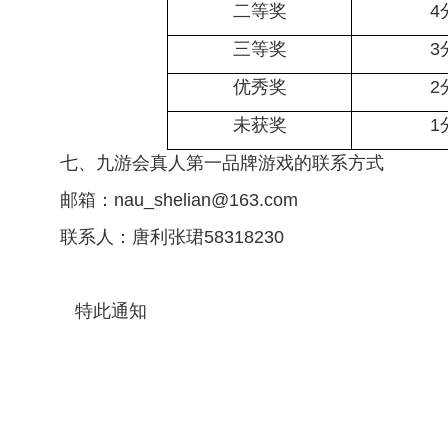
二等奖
4
三等奖
3
优秀奖
2
未获奖
1
七、九游会真人第一品牌游戏的联系方式
邮箱：
nau_shelian@163.com
联系人：唐利张珺58318230
特此通知