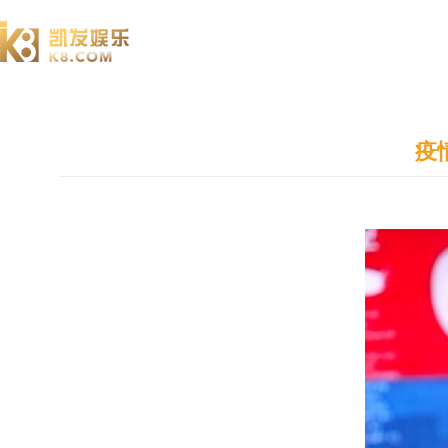
澄园书院
疫