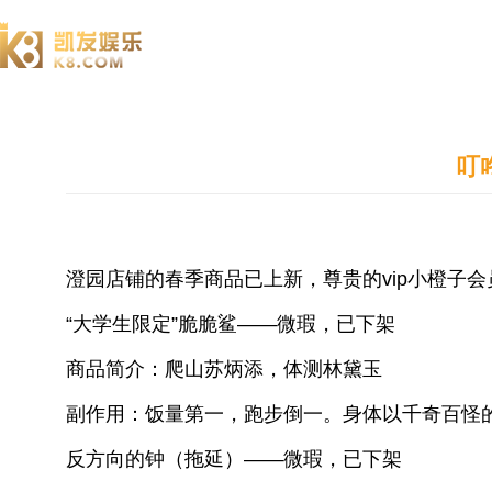
澄园书院
叮
澄园店铺的春季商品已上新，尊贵的vip小橙子
“大学生限定”脆脆鲨——微瑕，已下架
商品简介：爬山苏炳添，体测林黛玉
副作用：饭量第一，跑步倒一。身体以千奇百怪
反方向的钟（拖延）——微瑕，已下架