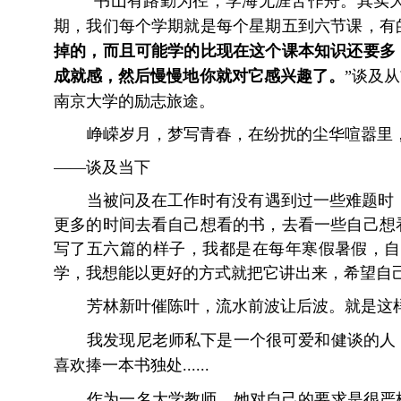
“书山有路勤为径，学海无涯苦作舟。其实
期，我们每个学期就是每个星期五到六节课，有
掉的，而且可能学的比现在这个课本知识还要多
成就感，然后慢慢地你就对它感兴趣了。
”谈及
南京大学的励志旅途。
峥嵘岁月，梦写青春，在纷扰的尘华喧嚣里
——谈及当下
当被问及在工作时有没有遇到过一些难题时
更多的时间去看自己想看的书，去看一些自己想
写了五六篇的样子，我都是在每年寒假暑假，自
学，我想能以更好的方式就把它讲出来，希望自
芳林新叶催陈叶，流水前波让后波。就是这
我发现尼老师私下是一个很可爱和健谈的人
喜欢捧一本书独处
......
作为一名大学
教师
，她对自己的要求是很严