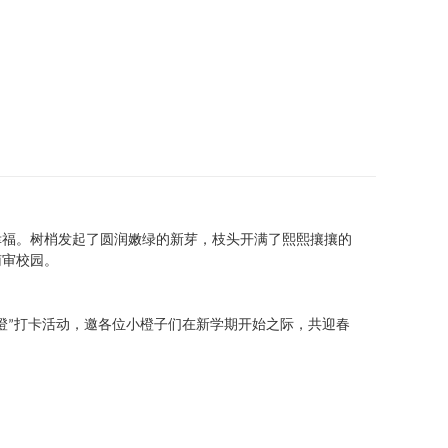
通识之窗
学生天地
办事指南
幸福。树梢发起了圆润嫩绿的新芽，枝头开满了熙熙攘攘的
南审校园。
澄
打卡活动，邀各位小橙子们在新学期开始之际，共迎春
”