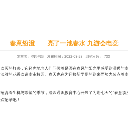
印象澄园
党建工作
春意纷澄——亮了一池春水-九游会电竞
发布者：澄园书院
发布时间：2022-03-28
浏览次数：
733
天吹灭的灯盏，它轻声地向人们问候着是否在春风与阳光里感受到温暖与
新淡雅的花香吹遍南审校园。春天也在为迎接新学期的到来而努力装点着
这蕴含着生机与希望的季节，澄园通识教育中心开展了为期七天的
春意纷
“
行踪记录吧！