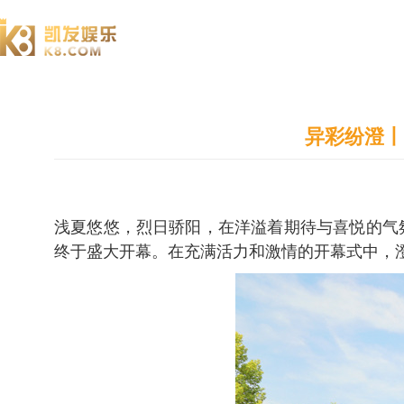
澄园书院
异彩纷澄丨
浅夏悠悠，烈日骄阳，在洋溢着期待与喜悦的气
终于盛大开幕。在充满活力和激情的开幕式中，