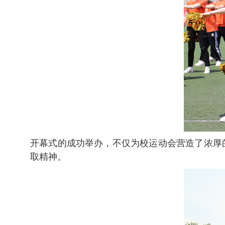
开幕式的成功举办，不仅为校运动会营造了浓厚
取精神。