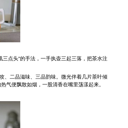
凰三点头”的手法，一手执壶三起三落，把茶水注
火攻、二品滋味、三品韵味。微光伴着几片茶叶倾
的热气便飘散如烟，一股清香在嘴里荡漾起来。