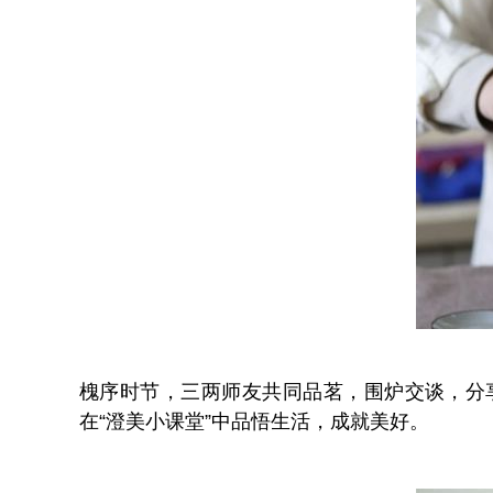
槐序时节，三两师友共同品茗，围炉交谈，分
在“澄美小课堂”中品悟生活，成就美好。