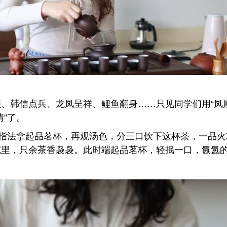
、韩信点兵、龙凤呈祥、鲤鱼翻身……只见同学们用“凤
”了。
的指法拿起品茗杯，再观汤色，分三口饮下这杯茶，一品
碗里，只余茶香袅袅。此时端起品茗杯，轻抿一口，氤氲