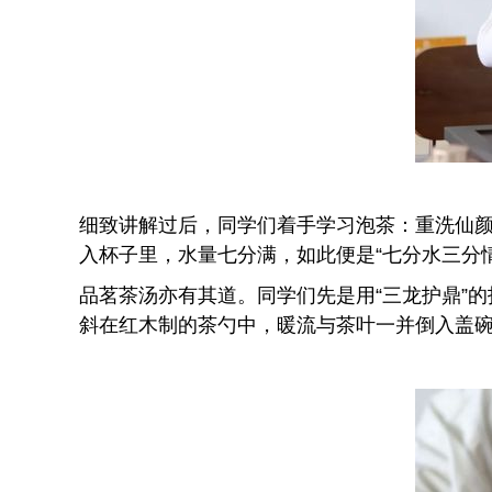
细致讲解过后，同学们着手学习泡茶：重洗仙颜
入杯子里，水量七分满，如此便是“七分水三分情
品茗茶汤亦有其道。同学们先是用“三龙护鼎”
斜在红木制的茶勺中，暖流与茶叶一并倒入盖